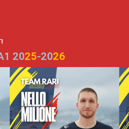
I
A1 20
25
-20
26