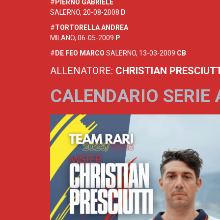
#
PIERNO GABRIELE
SALERNO, 20-08-2008
D
#
TORTORELLA ANDREA
MILANO, 06-05-2009
P
#
DE FEO MARCO
SALERNO, 13-03-2009
CB
ALLENATORE:
CHRISTIAN PRESCIUTT
CALENDARIO SERIE 