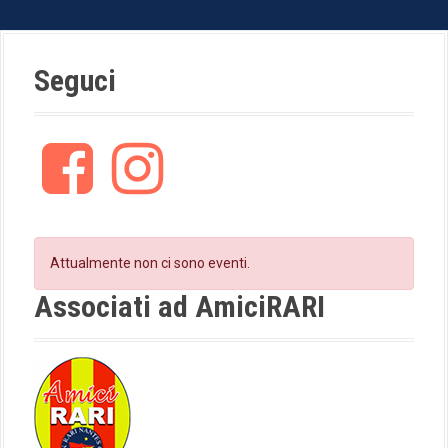
Seguci
F
I
a
n
c
s
e
t
b
a
o
g
Attualmente non ci sono eventi.
o
r
k
a
Associati ad AmiciRARI
m