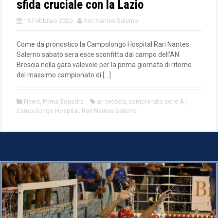
sfida cruciale con la Lazio
15 Febbraio 2020
Rari Nantes Salerno
Come da pronostico la Campolongo Hospital Rari Nantes
Salerno sabato sera esce sconfitta dal campo dell’AN
Brescia nella gara valevole per la prima giornata di ritorno
del massimo campionato di […]
News
,
Prima Squadra
an brescia
,
campionato serie A1
,
Campolongo Hospital
,
Rari Nantes Salerno