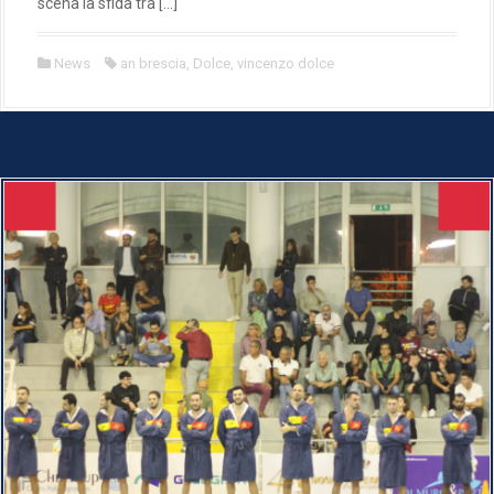
scena la sfida tra […]
News
an brescia
,
Dolce
,
vincenzo dolce