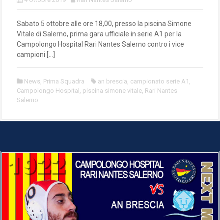
Sabato 5 ottobre alle ore 18,00, presso la piscina Simone
Vitale di Salerno, prima gara ufficiale in serie A1 per la
Campolongo Hospital Rari Nantes Salerno contro i vice
campioni […]
News
,
Prima Squadra
an brescia
,
campionato serie A1
,
Campolongo Hospital
,
piscina simone vitale
,
Rari Nantes
Salerno