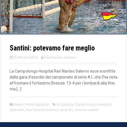
Santini: potevamo fare meglio
8 Ottobre 2019
Rari Nantes Salerno
La Campolongo Hospital Rari Nantes Salerno esce sconfitta
dalla gara d’esordio del campionato di serie A1, che l’ha vista
affrontare il fortissimo Brescia. 13-4 per i lombardi alla fine,
ma […]
News
,
Prima Squadra
an brescia
,
Campolongo Hospital
,
intervista
,
Rari Nantes Salerno
,
serie A1
,
simone santini