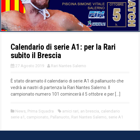
Calendario di serie A1: per la Rari
subito il Brescia
27 Agosto 2019
Rari Nantes Salerno
È stato diramato il calendario di serie A1 di pallanuoto che
vedrà ai nastri di partenza la Rari Nantes Salerno. Il
campionato numero 101 comincerà il 5 ottobre e per […]
News
,
Prima Squadra
amici rari
,
an brescia
,
calendario
serie a1
,
campionato
,
Pallanuoto
,
Rari Nantes Salerno
,
serie A1