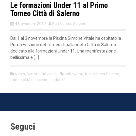
Le formazioni Under 11 al Primo
Torneo Città di Salerno
4 Novembre 2019
Rari Nantes Salerno
Dal 1 al 3 novembre la Piscina Simone Vitale ha ospitato la
Prima Edizione del Torneo di pallanuoto Città di Salerno
dedicato alle formazioni Under 11. Una manifestazione
bellissima e […]
News
,
Settore Giovanile
habawaba
,
Rari Nantes Salerno
,
torneo città di salerno
,
under 11
Seguci