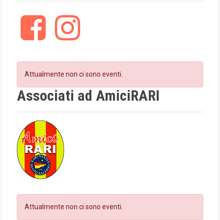
F
I
a
n
c
s
e
t
b
a
o
g
Attualmente non ci sono eventi.
o
r
k
a
Associati ad AmiciRARI
m
Attualmente non ci sono eventi.