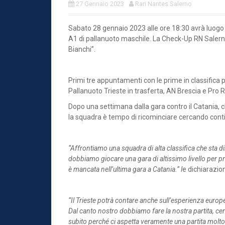
27 Gennaio 2023
Rari Nantes Salerno
Sabato 28 gennaio 2023 alle ore 18:30 avrà luogo l
A1 di pallanuoto maschile. La Check-Up RN Salerno
Bianchi”.
Primi tre appuntamenti con le prime in classifica 
Pallanuoto Trieste in trasferta, AN Brescia e Pro 
Dopo una settimana dalla gara contro il Catania, 
la squadra è tempo di ricominciare cercando conti
“Affrontiamo una squadra di alta classifica che sta 
dobbiamo giocare una gara di altissimo livello per pro
è mancata nell’ultima gara a Catania.” l
e dichiarazion
“Il Trieste potrà contare anche sull’esperienza europ
Dal canto nostro dobbiamo fare la nostra partita, cer
subito perché ci aspetta veramente una partita molto