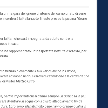
a prima gara del girone di ritorno del campionato di serie
 incontrerà la Pallanuoto Trieste presso la piscina “Bruno
per la Rari che sarà impegnata da subito contro la
Recco in casa.
che ha rappresentato un’inaspettata battuta d’arresto, per
nuità.
dimostrando pienamente il suo valore anche in Europa,
vare ad impensierirli e ritrovare l’attenzione e la cattiveria che
i di Mister
Matteo Citro
.
ea, partite importanti che ti danno sempre un qualcosa in più.
care di entrare in acqua con il giusto atteggiamento fin da
 dura. Loro sono allenati molto bene hanno grande qualità in