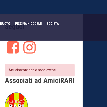
NUOTO
PISCINA NICODEMI
SOCIETÀ
Seguci
F
I
a
n
c
s
e
t
b
a
o
g
Attualmente non ci sono eventi.
o
r
k
a
Associati ad AmiciRARI
m