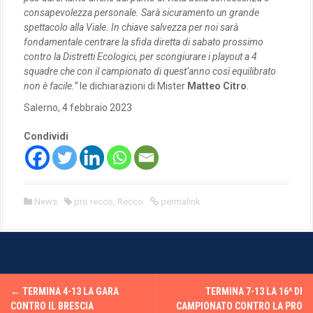
consapevolezza personale. Sarà sicuramento un grande
spettacolo alla Viale. In chiave salvezza per noi sarà
fondamentale centrare la sfida diretta di sabato prossimo
contro la Distretti Ecologici, per scongiurare i playout a 4
squadre che con il campionato di quest’anno così equilibrato
non è facile.”
le dichiarazioni di Mister
Matteo Citro
.
Salerno, 4 febbraio 2023
Condividi
News
pro recco
,
Recco
permalink
P
←
TERMINA 4-13 LA GARA
TERMINA 7-13 LA 16^ DI
CONTRO IL BRESCIA
CAMPIONATO CONTRO LA PRO