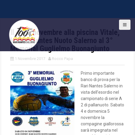
S
k
Il 4 e 5 novembre alla piscina Vitale,
i
la Rari Nantes Nuoto Salerno al 3°
p
t
Memorial Guglielmo Buonagiunto
o
c
1 Novembre 2017
Rocco Papa
o
n
Primo importante
t
banco di prova per la
e
Rari Nantes Salerno in
n
vista dell’esordio nel
t
campionato di serie A
2 di pallanuoto. Sabato
4 e domenica 5
novembre la
compagine giallorossa
sarà impegnata nel