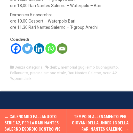
ore 18,00 Rari Nantes Salerno – Waterpolo – Bari
Domenica 5 novembre
ore 10,00 Cesport – Waterpolo Bari
ore 11,30 Rari Nantes Salerno – T-group Arechi
Condividi
Senza categoria
derby
,
memorial guglielmo buonagiunto
,
Pallanuoto
,
piscina simone vitale
,
Rari Nantes Salerno
,
serie A2
permalink
P
←
CALENDARIO PALLANUOTO
TEMPO DI ALLENAMENTO PER I
o
SERIE A2, PER LA RARI NANTES
GIOVANI DELLA UNDER 13 DELLA
SALERNO ESORDIO CONTRO VIS
RARI NANTES SALERNO.
→