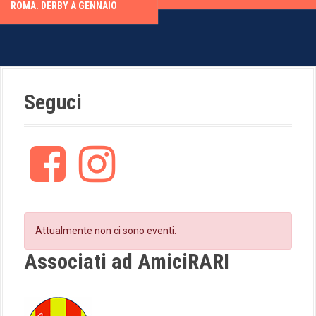
s
ROMA. DERBY A GENNAIO
t
n
a
Seguci
v
i
F
I
a
n
g
c
s
e
t
a
b
a
t
o
g
Attualmente non ci sono eventi.
o
r
i
k
a
Associati ad AmiciRARI
m
o
n