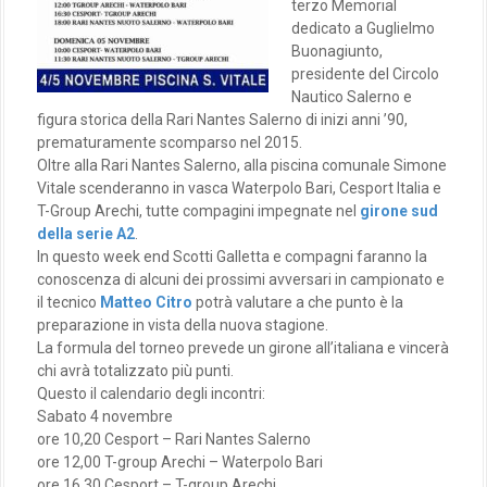
terzo Memorial
dedicato a Guglielmo
Buonagiunto,
presidente del Circolo
Nautico Salerno e
figura storica della Rari Nantes Salerno di inizi anni ’90,
prematuramente scomparso nel 2015.
Oltre alla Rari Nantes Salerno, alla piscina comunale Simone
Vitale scenderanno in vasca Waterpolo Bari, Cesport Italia e
T-Group Arechi, tutte compagini impegnate nel
girone sud
della serie A2
.
In questo week end Scotti Galletta e compagni faranno la
conoscenza di alcuni dei prossimi avversari in campionato e
il tecnico
Matteo Citro
potrà valutare a che punto è la
preparazione in vista della nuova stagione.
La formula del torneo prevede un girone all’italiana e vincerà
chi avrà totalizzato più punti.
Questo il calendario degli incontri:
Sabato 4 novembre
ore 10,20 Cesport – Rari Nantes Salerno
ore 12,00 T-group Arechi – Waterpolo Bari
ore 16,30 Cesport – T-group Arechi