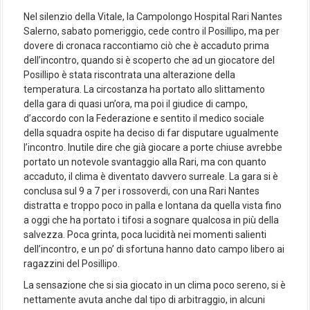
Nel silenzio della Vitale, la Campolongo Hospital Rari Nantes
Salerno, sabato pomeriggio, cede contro il Posillipo, ma per
dovere di cronaca raccontiamo ciò che è accaduto prima
dell’incontro, quando si è scoperto che ad un giocatore del
Posillipo è stata riscontrata una alterazione della
temperatura. La circostanza ha portato allo slittamento
della gara di quasi un’ora, ma poi il giudice di campo,
d’accordo con la Federazione e sentito il medico sociale
della squadra ospite ha deciso di far disputare ugualmente
l’incontro. Inutile dire che già giocare a porte chiuse avrebbe
portato un notevole svantaggio alla Rari, ma con quanto
accaduto, il clima è diventato davvero surreale. La gara si è
conclusa sul 9 a 7 per i rossoverdi, con una Rari Nantes
distratta e troppo poco in palla e lontana da quella vista fino
a oggi che ha portato i tifosi a sognare qualcosa in più della
salvezza. Poca grinta, poca lucidità nei momenti salienti
dell’incontro, e un po’ di sfortuna hanno dato campo libero ai
ragazzini del Posillipo.
La sensazione che si sia giocato in un clima poco sereno, si è
nettamente avuta anche dal tipo di arbitraggio, in alcuni