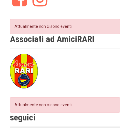
a
c
s
t
e
t
b
a
i
o
g
Attualmente non ci sono eventi.
o
r
o
k
a
Associati ad AmiciRARI
m
n
Attualmente non ci sono eventi.
seguici