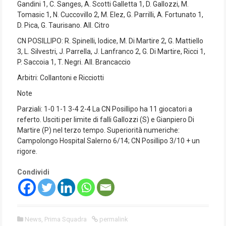
Gandini 1, C. Sanges, A. Scotti Galletta 1, D. Gallozzi, M.
Tomasic 1, N. Cuccovillo 2, M. Elez, G. Parrilli, A. Fortunato 1,
D. Pica, G. Taurisano. All. Citro
CN POSILLIPO: R. Spinelli, Iodice, M. Di Martire 2, G. Mattiello
3, L. Silvestri, J. Parrella, J. Lanfranco 2, G. Di Martire, Ricci 1,
P. Saccoia 1, T. Negri. All. Brancaccio
Arbitri: Collantoni e Ricciotti
Note
Parziali: 1-0 1-1 3-4 2-4 La CN Posillipo ha 11 giocatori a
referto. Usciti per limite di falli Gallozzi (S) e Gianpiero Di
Martire (P) nel terzo tempo. Superiorità numeriche:
Campolongo Hospital Salerno 6/14; CN Posillipo 3/10 + un
rigore.
Condividi
News
,
Prima Squadra
permalink