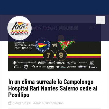
S
k
i
p
t
o
c
o
n
t
e
n
t
In un clima surreale la Campolongo
Hospital Rari Nantes Salerno cede al
Posillipo
7 Marzo 2020
Rari Nantes Salerno