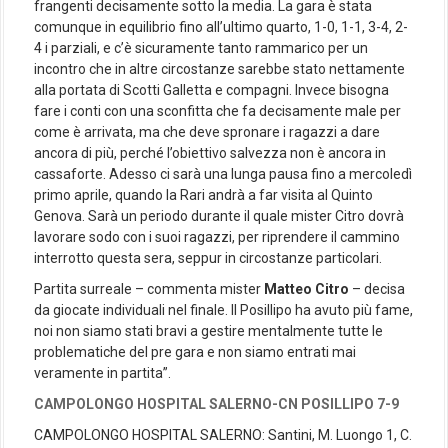
frangenti decisamente sotto la media. La gara è stata
comunque in equilibrio fino all’ultimo quarto, 1-0, 1-1, 3-4, 2-
4 i parziali, e c’è sicuramente tanto rammarico per un
incontro che in altre circostanze sarebbe stato nettamente
alla portata di Scotti Galletta e compagni. Invece bisogna
fare i conti con una sconfitta che fa decisamente male per
come è arrivata, ma che deve spronare i ragazzi a dare
ancora di più, perché l’obiettivo salvezza non è ancora in
cassaforte. Adesso ci sarà una lunga pausa fino a mercoledì
primo aprile, quando la Rari andrà a far visita al Quinto
Genova. Sarà un periodo durante il quale mister Citro dovrà
lavorare sodo con i suoi ragazzi, per riprendere il cammino
interrotto questa sera, seppur in circostanze particolari.
Partita surreale – commenta mister
Matteo Citro
– decisa
da giocate individuali nel finale. Il Posillipo ha avuto più fame,
noi non siamo stati bravi a gestire mentalmente tutte le
problematiche del pre gara e non siamo entrati mai
veramente in partita”.
CAMPOLONGO HOSPITAL SALERNO-CN POSILLIPO 7-9
CAMPOLONGO HOSPITAL SALERNO: Santini, M. Luongo 1, C.