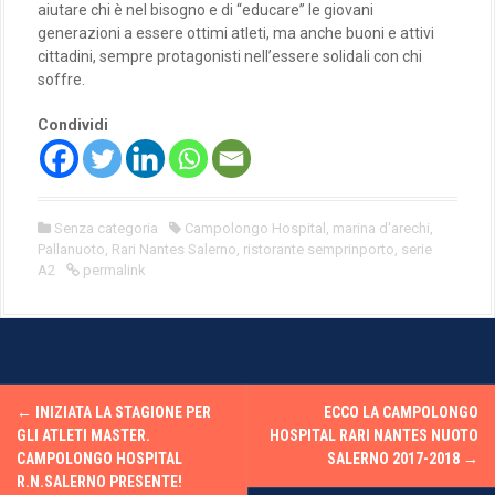
aiutare chi è nel bisogno e di “educare” le giovani
generazioni a essere ottimi atleti, ma anche buoni e attivi
cittadini, sempre protagonisti nell’essere solidali con chi
soffre.
Condividi
Senza categoria
Campolongo Hospital
,
marina d'arechi
,
Pallanuoto
,
Rari Nantes Salerno
,
ristorante semprinporto
,
serie
A2
permalink
P
←
INIZIATA LA STAGIONE PER
ECCO LA CAMPOLONGO
o
GLI ATLETI MASTER.
HOSPITAL RARI NANTES NUOTO
CAMPOLONGO HOSPITAL
SALERNO 2017-2018
→
s
R.N.SALERNO PRESENTE!