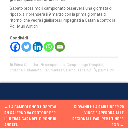
Sabato prossimo il campionato osserverà una giornata di
riposo, si riprenderà il 9 marzo con la prima giornata di
ritorno, che vedrà i giallorossi impegnati a Catania contro la
Pol. Muri Antichi.
Condividi
Prima Squadra
campionato
,
Campolongo Hospital
,
crotone
,
Pallanuoto
,
Rari Nantes Salerno
,
serie A2
permalink
P
←
LA CAMPOLONGO HOSPITAL
GIOVANILI: LA RARI UNDER 20
o
RN SALERNO VA CROTONE PER
VINCE E APPRODA ALLE
L’ULTIMA GARA DEL GIRONE DI
REGIONALI. PARI PER L’UNDER
s
ANDATA
13 B
→