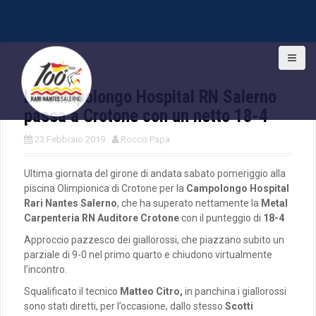
S
k
i
La Campolongo Hospital RN Salerno
p
t
passa a Crotone con un netto 18-4
o
c
23 Febbraio 2019
Rocco Papa
o
n
Ultima giornata del girone di andata sabato pomeriggio alla
t
piscina Olimpionica di Crotone per la
Campolongo Hospital
e
Rari Nantes Salerno
, che ha superato nettamente la
Metal
n
Carpenteria RN Auditore Crotone
con il punteggio di
18-4
t
Approccio pazzesco dei giallorossi, che piazzano subito un
parziale di 9-0 nel primo quarto e chiudono virtualmente
l’incontro.
Squalificato il tecnico
Matteo Citro,
in panchina i giallorossi
sono stati diretti, per l’occasione, dallo stesso
Scotti