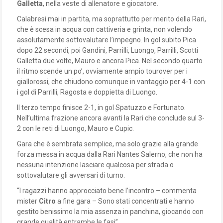
Galletta
, nella veste di allenatore e giocatore.
Calabresi mai in partita, ma soprattutto per merito della Rari,
che è scesa in acqua con cattiveria e grinta, non volendo
assolutamente sottovalutare l’impegno. In gol subito Pica
dopo 22 secondi, poi Gandini, Parrilli, Luongo, Parrilli, Scotti
Galletta due volte, Mauro e ancora Pica. Nel secondo quarto
il ritmo scende un po’, ovviamente ampio tourover per i
giallorossi, che chiudono comunque in vantaggio per 4-1 con
i gol di Parrilli, Ragosta e doppietta di Luongo.
Il terzo tempo finisce 2-1, in gol Spatuzzo e Fortunato.
Nell’ultima frazione ancora avanti la Rari che conclude sul 3-
2 con le reti di Luongo, Mauro e Cupic.
Gara che è sembrata semplice, ma solo grazie alla grande
forza messa in acqua dalla Rari Nantes Salerno, che non ha
nessuna intenzione lasciare qualcosa per strada o
sottovalutare gli avversari di turno.
“I ragazzi hanno approcciato bene l’incontro – commenta
mister
Citro
a fine gara – Sono stati concentrati e hanno
gestito benissimo la mia assenza in panchina, giocando con
grande qualità entrambe le fasi”.