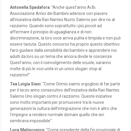
Antonella Spadafora
: “Anche quest’anno Ai.Bi.
Associazione Amici dei Bambini aderisce con piacere
all’iniziativa della Rari Nantes Nuoto Salerno per dire no al
razzismo. Quando sono soprattutto i più piccoli ad
affermare il principio di uguaglianza e di non
discriminazione, la loro voce arriva pulita e limpida e non può
essere taciuta. Questo concorso ha proprio questo obiettivo:
farci guidare dalla sensibilità dei bambini e apprendere noi
adulti da loro su un tema che ancora divide le coscienze.
Quest’anno, con il coinvolgimento delle scuole, saranno
molte di più le voci unite in un unico slogan: stop al
razzismo!”
Tea Luigia Siani
: “Come Onmic siamo orgogliosi di far parte
per il terzo anno consecutivo dell’iniziativa della Rari Nantes
Salerno Uno slogan contro il razzismo. Queste iniziative
sono molto importanti per promuovere tra le nuove
generazioni la cultura dell’integrazione che non è altro che
l’impegno a rendere normale domani quello che ieri
sembrava impossibile”.
Luca Malinconico
: “Come presidente della Fin provinciale di