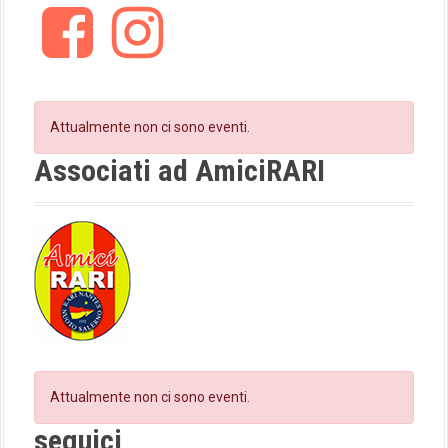
F
I
g
a
n
c
s
a
e
t
t
b
a
o
g
Attualmente non ci sono eventi.
i
o
r
k
a
Associati ad AmiciRARI
o
m
n
Attualmente non ci sono eventi.
seguici