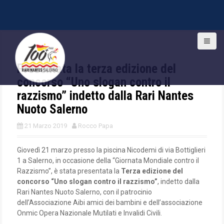
S
k
i
Presentata la terza edizione del
p
t
concorso “Uno slogan contro il
o
razzismo” indetto dalla Rari Nantes
c
Nuoto Salerno
o
n
21 Marzo 2019
Rocco Papa
t
e
n
Giovedì 21 marzo presso la piscina Nicodemi di via Bottiglieri
t
1 a Salerno, in occasione della “Giornata Mondiale contro il
Razzismo”, è stata presentata la
Terza edizione del
concorso
“Uno slogan contro il razzismo”
, indetto dalla
Rari Nantes Nuoto Salerno, con il patrocinio
dell’Associazione Aibi amici dei bambini e dell’associazione
Onmic Opera Nazionale Mutilati e Invalidi Civili.