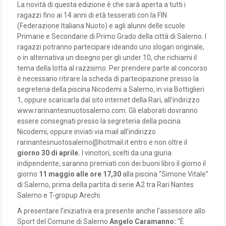
La novità di questa edizione è che sarà aperta a tutti i
ragazzi fino ai 14 anni di età tesserati con la FIN
(Federazione Italiana Nuoto) e agli alunni delle scuole
Primarie e Secondarie di Primo Grado della città di Salerno. I
ragazzi potranno partecipare ideando uno slogan originale,
o in alternativa un disegno per gli under 10, che richiami il
tema della lotta al razzismo. Per prendere parte al concorso
è necessario ritirare la scheda di partecipazione presso la
segreteria della piscina Nicodemi a Salerno, in via Bottiglieri
1, oppure scaricarla dal sito internet della Rari, all’indirizzo
www.rarinantesnuotosalerno.com. Gli elaborati dovranno
essere consegnati presso la segreteria della piscina
Nicodemi, oppure inviati via mail all’indirizzo
rarinantesnuotosalerno@hotmail.it entro e non oltre il
giorno 30 di aprile.
I vincitori, scelti da una giuria
indipendente, saranno premiati con dei buoni libro il giorno il
giorno
11 maggio alle ore 17,30
alla piscina “Simone Vitale”
di Salerno, prima della partita di serie A2 tra Rari Nantes
Salerno e T-gropup Arechi.
A presentare l’iniziativa era presente anche l’assessore allo
Sport del Comune di Salerno
Angelo Caramanno:
“È