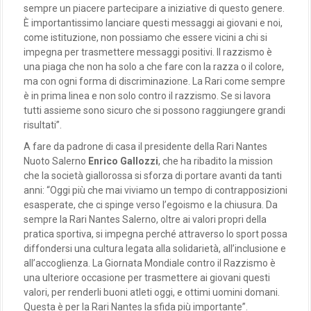
sempre un piacere partecipare a iniziative di questo genere.
È importantissimo lanciare questi messaggi ai giovani e noi,
come istituzione, non possiamo che essere vicini a chi si
impegna per trasmettere messaggi positivi. Il razzismo è
una piaga che non ha solo a che fare con la razza o il colore,
ma con ogni forma di discriminazione. La Rari come sempre
è in prima linea e non solo contro il razzismo. Se si lavora
tutti assieme sono sicuro che si possono raggiungere grandi
risultati”.
A fare da padrone di casa il presidente della Rari Nantes
Nuoto Salerno
Enrico Gallozzi
, che ha ribadito la mission
che la società giallorossa si sforza di portare avanti da tanti
anni: “Oggi più che mai viviamo un tempo di contrapposizioni
esasperate, che ci spinge verso l’egoismo e la chiusura. Da
sempre la Rari Nantes Salerno, oltre ai valori propri della
pratica sportiva, si impegna perché attraverso lo sport possa
diffondersi una cultura legata alla solidarietà, all’inclusione e
all’accoglienza. La Giornata Mondiale contro il Razzismo è
una ulteriore occasione per trasmettere ai giovani questi
valori, per renderli buoni atleti oggi, e ottimi uomini domani.
Questa è per la Rari Nantes la sfida più importante”.