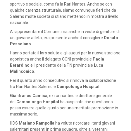
sportivo e sociale, come fa la Rari Nantes. Anche se con
qualche carenza strutturale, siamo comunque fieri che da
Salerno molte società si stiano mettendo in mostra a livello
nazionale.
A rappresentare il Comune, ma anche in veste di genitore di
un giovane atleta, era presente anche il consigliere
Donato
Pessolano.
Hanno portato il loro saluto e gli auguri per la nuova stagione
agonistica anche il delagato CONI provinciale
Paola
Berardino
e il presidente della FIN provinciale
Luca
Malinconico
.
Per il quarto anno consecutivo si rinnova la collaborazione
tra Rari Nantes Salerno e
Campolongo Hospital.
Gianfranco Camisa
, ex rarinantino e direttore generale
del
Campolongo Hospital
ha auspicato che quest’anno
possa essere quello giusto per una meritata promozione in
massima serie.
Il DS
Mariano Rampolla
ha voluto ricordare i tanti giovani
salernitani presenti in prima squadra, oltre ai veterani,