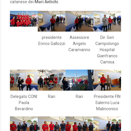
catanese dei
Muri Antichi.
presidente
Assessore
Dir. Gen
Enrico Gallozzi
Angelo
Campolongo
Caramanno
Hospital
Gianfranco
Camisa
Delegato CONI
Rari
Rari
Presidente FIN
Paola
Salerno Luca
Berardino
Malinconico