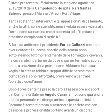
È stata presentata ufficialmente la stagione agonistica
2018/2019 della
Campolongo Hospital Rari Nantes
Salerno
, presso il Marina d’Arechi Port Village.
Tanti i sostenitori intervenuti e gli appassionati di pallanuoto,
anche la città, con le sue istituzioni è voluta essere vicina alla
formazione rarinantina che si appresta ad affrontare il
prossimo campionato di serie A2.
A fare da anfitrione il presidente
Enrico Gallozzi
che dopo
aver ricordato i successi sportivi dello scorso anno,
sottolineando l’ottimo rendimento delle formazioni giovanili,
ha dichiarato: ripartiamo da dove ci siamo fermati lo scorso
anno, a un’azione dalla promozione. Abbiamo la stessa
voglia e la stessa rabbia e, seppur difficile perché molte
compagini si sono rafforzate, proveremo a centrare
l’obiettivo quest’anno.
Dopo il presidente ha preso la parola l’assessore allo sport
del Comune di Salerno
Angelo Caramanno:
sono qua anche
a titolo personale, mi ritengo amico di questa società. Il
Comune è sempre pronto a sostenere le società che con
passione e professionalità portano avanti un discorso