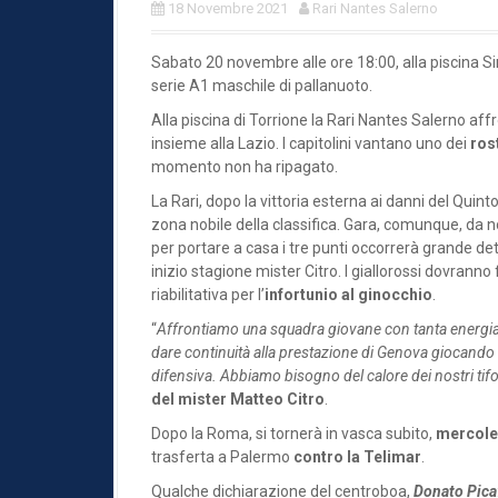
18 Novembre 2021
Rari Nantes Salerno
Sabato 20 novembre alle ore 18:00, alla piscina Si
serie A1 maschile di pallanuoto.
Alla piscina di Torrione la Rari Nantes Salerno aff
insieme alla Lazio. I capitolini vantano uno dei
ros
momento non ha ripagato.
La Rari, dopo la vittoria esterna ai danni del Quinto
zona nobile della classifica. Gara, comunque, da
per portare a casa i tre punti occorrerà grande d
inizio stagione mister Citro. I giallorossi dovrann
riabilitativa per l’
infortunio al ginocchio
.
“
Affrontiamo una squadra giovane con tanta energia
dare continuità alla prestazione di Genova giocando
difensiva. Abbiamo bisogno del calore dei nostri ti
del mister Matteo Citro
.
Dopo la Roma, si tornerà in vasca subito,
mercole
trasferta a Palermo
contro la Telimar
.
Qualche dichiarazione del centroboa,
Donato Pica