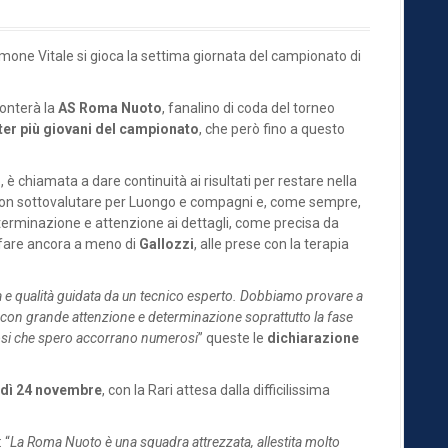
mone Vitale si gioca la settima giornata del campionato di
ronterà la
AS Roma Nuoto
, fanalino di coda del torneo
ter più giovani del campionato
, che però fino a questo
, è chiamata a dare continuità ai risultati per restare nella
 non sottovalutare per Luongo e compagni e, come sempre,
eterminazione e attenzione ai dettagli, come precisa da
o fare ancora a meno di
Gallozzi
, alle prese con la terapia
 e qualità guidata da un tecnico esperto. Dobbiamo provare a
 con grande attenzione e determinazione soprattutto la fase
fosi che spero accorrano numerosi
” queste le
dichiarazione
dì 24 novembre
, con la Rari attesa dalla difficilissima
: “
La Roma Nuoto è una squadra attrezzata, allestita molto