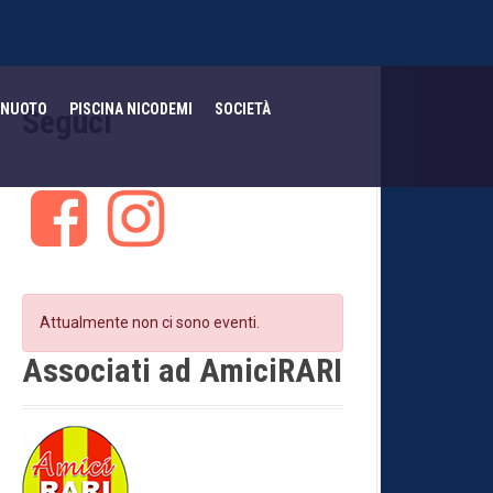
NUOTO
PISCINA NICODEMI
SOCIETÀ
Seguci
F
I
a
n
c
s
e
t
b
a
o
g
Attualmente non ci sono eventi.
o
r
k
a
Associati ad AmiciRARI
m