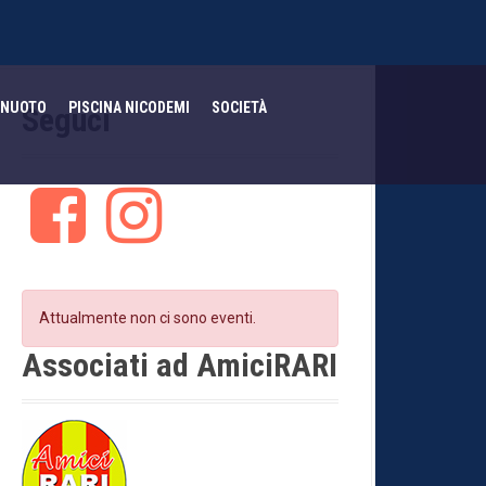
NUOTO
PISCINA NICODEMI
SOCIETÀ
Seguci
F
I
a
n
c
s
e
t
b
a
o
g
Attualmente non ci sono eventi.
o
r
k
a
Associati ad AmiciRARI
m