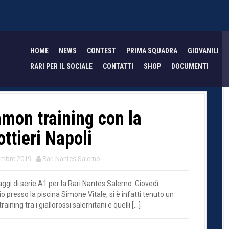
HOME
NEWS
CONTEST
PRIMA SQUADRA
GIOVANILI
RARI PER IL SOCIALE
CONTATTI
SHOP
DOCUMENTI
on training con la
ttieri Napoli
embre 2019
Rari Nantes Salerno
ggi di serie A1 per la Rari Nantes Salerno. Giovedì
 presso la piscina Simone Vitale, si è infatti tenuto un
ining tra i giallorossi salernitani e quelli […]