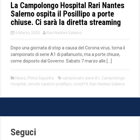
La Campolongo Hospital Rari Nantes
Salerno ospita il Posillipo a porte
chiuse. Ci sarà la diretta streaming
6 Marzo 2020
Rari Nantes Salerno
Dopo una giornata di stop a causa del Corona virus, torna il
campionato di serie A1 di pallanuoto, ma a porte chiuse,
come disposto dal Governo. Sabato 7 marzo alle […]
News
,
Prima Squadra
campionato serie A1
,
Campolongo
Hospital
,
circolo nautico posillipo
,
covid19
,
Rari Nantes Salerno
Seguci