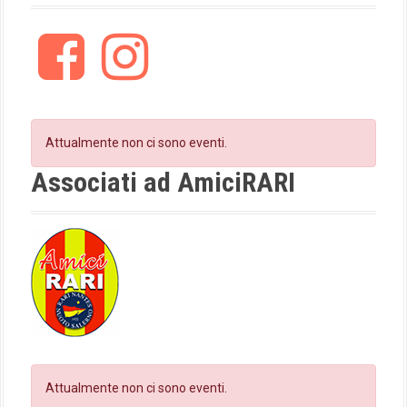
F
I
a
n
c
s
e
t
b
a
o
g
Attualmente non ci sono eventi.
o
r
k
a
Associati ad AmiciRARI
m
Attualmente non ci sono eventi.