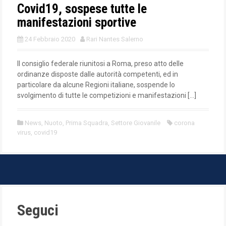
Covid19, sospese tutte le
manifestazioni sportive
24 Febbraio 2020
Rari Nantes Salerno
Il consiglio federale riunitosi a Roma, preso atto delle
ordinanze disposte dalle autorità competenti, ed in
particolare da alcune Regioni italiane, sospende lo
svolgimento di tutte le competizioni e manifestazioni […]
News
,
Nuoto
,
Prima Squadra
,
Settore Giovanile
corona
virus
,
covid19
Seguci