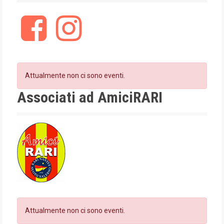
F
I
a
n
c
s
e
t
b
a
o
g
Attualmente non ci sono eventi.
o
r
k
a
Associati ad AmiciRARI
m
Attualmente non ci sono eventi.