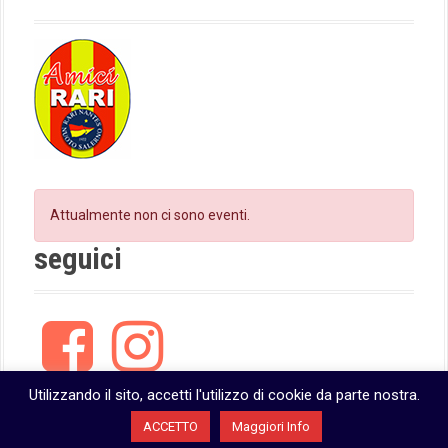
Attualmente non ci sono eventi.
seguici
F
I
a
n
c
s
e
t
Utilizzando il sito, accetti l'utilizzo di cookie da parte nostra.
b
a
ACCETTO
Maggiori Info
o
g