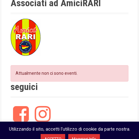
Associati ad AmiciRARI
m
Attualmente non ci sono eventi.
seguici
F
I
a
n
c
s
e
t
Utilizzando il sito, accetti l'utilizzo di cookie da parte nostra.
b
a
ACCETTO
Maggiori Info