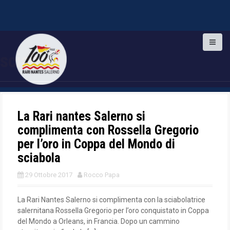
S
k
sciabola
i
p
t
o
c
o
La Rari nantes Salerno si
n
complimenta con Rossella Gregorio
t
per l’oro in Coppa del Mondo di
e
n
sciabola
t
29 Ottobre 2017
Rocco Papa
La Rari Nantes Salerno si complimenta con la sciabolatrice
salernitana Rossella Gregorio per l’oro conquistato in Coppa
del Mondo a Orleans, in Francia. Dopo un cammino