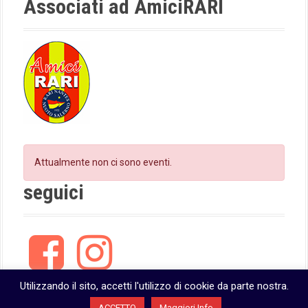
Associati ad AmiciRARI
m
Attualmente non ci sono eventi.
seguici
F
I
a
n
c
s
e
t
Utilizzando il sito, accetti l'utilizzo di cookie da parte nostra.
b
a
ACCETTO
Maggiori Info