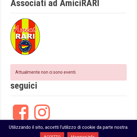
Associati ad AmiciRARI
m
Attualmente non ci sono eventi.
seguici
F
I
a
n
c
s
e
t
Utilizzando il sito, accetti l'utilizzo di cookie da parte nostra.
b
a
ACCETTO
Maggiori Info