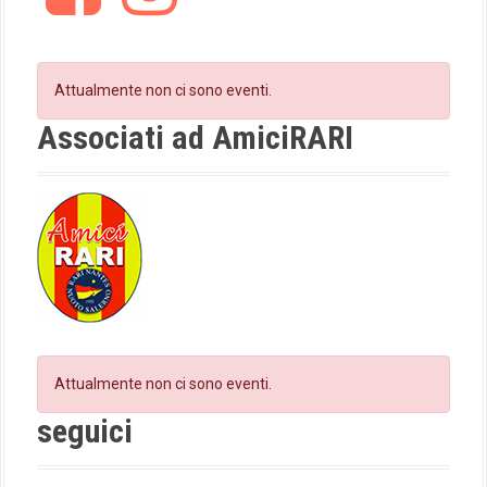
c
s
a
e
t
t
b
a
o
g
Attualmente non ci sono eventi.
i
o
r
k
a
Associati ad AmiciRARI
o
m
n
Attualmente non ci sono eventi.
seguici