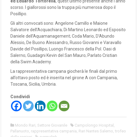
ed Eduardo Tortorella
, quest’ultimo presente anche l’anno
scorso. I giallorossi sono la truppa più numerosa dopo il
Posillipo.
Gli altri convocati sono: Angelone Camillo e Maione
Salvatore dell’Acquachiara; Di Martino Leonardo ed Esposito
Daniele dell’Aquamanagement; Coda Mario, D’Abundo
Alessio, De Buono Alessandro, Russo Giovanni e Varavallo
Davide del Posillipo; Luongo Francesco della Pol. Oasi di
Salerno; Guadagni Kevin del San Mauro; Parlato Cristian
della Swim Academy.
La rappresentativa campana giocherà le finali dal primo
all’ottavo posto ed è inserita nel girone A con Campania,
Toscana, Sicilia, Umbria.
Condividi
Mondo Rari
,
Settore Giovanile
Campolongo Hospital
,
Pallanuoto
,
rappresentativa campania
,
Rari Nantes Salerno
,
trofeo
delle regioni
permalink