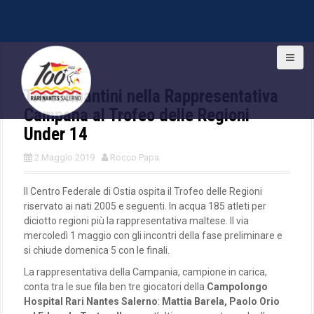
S
k
i
Tre rarinantini nella Rappresentativa
p
t
Campana al Trofeo delle Regioni
o
Under 14
c
o
2 Maggio 2019
Rocco Papa
n
t
Il Centro Federale di Ostia ospita il Trofeo delle Regioni
e
riservato ai nati 2005 e seguenti. In acqua 185 atleti per
n
diciotto regioni più la rappresentativa maltese. Il via
t
mercoledì 1 maggio con gli incontri della fase preliminare e
si chiude domenica 5 con le finali.
La rappresentativa della Campania, campione in carica,
conta tra le sue fila ben tre giocatori della
Campolongo
Hospital Rari Nantes Salerno
:
Mattia Barela, Paolo Orio