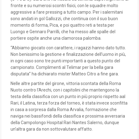
fronte e su numerosi scontri fisici, con le squadre molto
aggressive a fare pressing a tutto campo. Per i salernitani
sono andati in gol Gallozzi, che continua con il suo buon
momento di forma, Pica, e poi quattro reti a testa per
Luongo e Gennaro Parrilli, che ha messo alle spalle del
portiere ospite anche una clamorosa palomba.
“Abbiamo giocato con carattere, i ragazzi hanno dato tutto.
Non benissimo la gestione e finalizzazione dell’uomo in più,
in ogni caso sono tre punti importanti a questo punto del
campionato. Complimenti al Telimar per la bella gara
disputata” ha dichiarato mister Matteo Citro a fine gara.
Nelle altre partite del girone, vittoria scontata della Roma
Nuoto contro l’Arechi, con i capitolini che mantengono la
testa della classifica con un punto in più proprio rispetto aal
Rari; il Latina, terza forza del torneo, è stata invece sconfitta
in casa a sorpresa dalla Roma Arvalia, formazione che
naviga nei bassifondi della classifica e prossima avversaria
della Campolongo Hospital Rari Nantes Salerno, dunque
un’altra gara da non sottovalutare affatto.