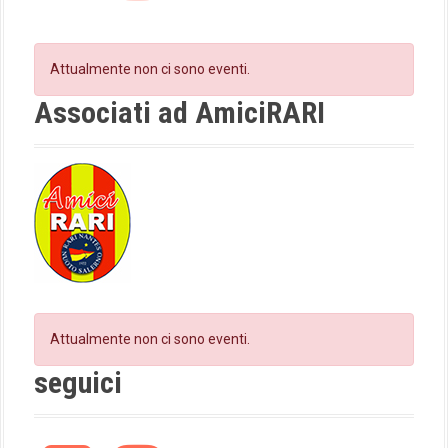
e
t
a
b
a
t
o
g
Attualmente non ci sono eventi.
o
r
i
k
a
Associati ad AmiciRARI
m
o
n
Attualmente non ci sono eventi.
seguici