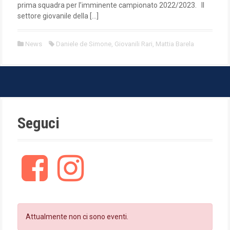
prima squadra per l’imminente campionato 2022/2023. Il
settore giovanile della […]
News
Daniele de Simone
,
Giovanili Rari
,
Mattia Barela
Seguci
F
I
a
n
c
s
e
t
b
a
o
g
Attualmente non ci sono eventi.
o
r