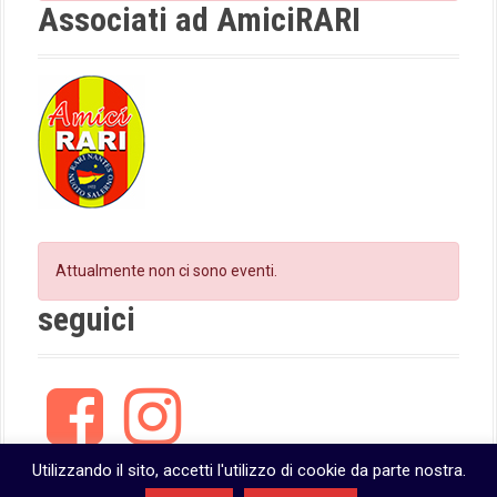
k
a
Associati ad AmiciRARI
m
Attualmente non ci sono eventi.
seguici
F
I
a
n
c
s
e
t
Utilizzando il sito, accetti l'utilizzo di cookie da parte nostra.
b
a