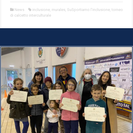
News
inclusione
,
murales
,
SuSportiamo l'inclusione
,
torneo
di calcetto interculturale