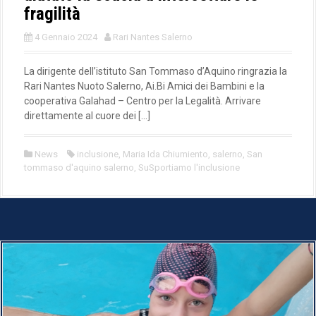
fragilità
4 Gennaio 2024
Rari Nantes Salerno
La dirigente dell’istituto San Tommaso d’Aquino ringrazia la
Rari Nantes Nuoto Salerno, Ai.Bi Amici dei Bambini e la
cooperativa Galahad – Centro per la Legalità. Arrivare
direttamente al cuore dei […]
News
inclusione
,
Maria Ida Chiumiento
,
salerno
,
San
tommaso d'aquino salerno
,
SuSportiamo l'inclusione