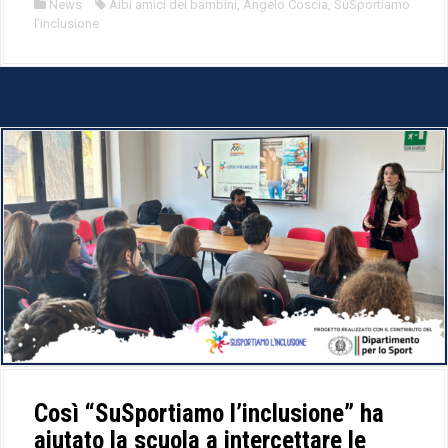
News
Aibi amici dei bambini
,
Angelo Coscia
,
SuSportiamo
l'inclusione
Così “SuSportiamo l’inclusione” ha
aiutato la scuola a intercettare le