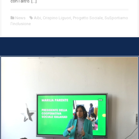
con l’altro. […]
News
Aibi
,
Crispino Liguori
,
Progetto Sociale
,
SuSportiamo
l'inclusione