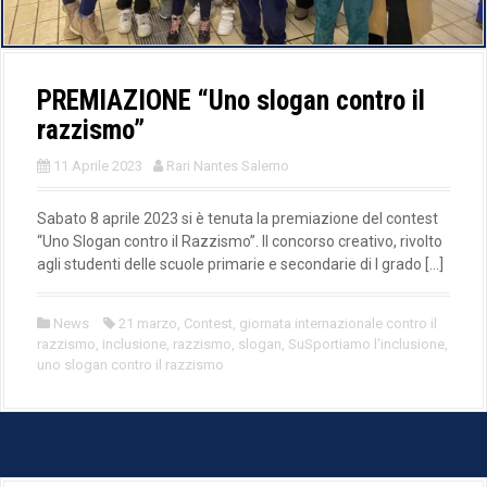
PREMIAZIONE “Uno slogan contro il
razzismo”
11 Aprile 2023
Rari Nantes Salerno
Sabato 8 aprile 2023 si è tenuta la premiazione del contest
“Uno Slogan contro il Razzismo”. Il concorso creativo, rivolto
agli studenti delle scuole primarie e secondarie di I grado […]
News
21 marzo
,
Contest
,
giornata internazionale contro il
razzismo
,
inclusione
,
razzismo
,
slogan
,
SuSportiamo l'inclusione
,
uno slogan contro il razzismo