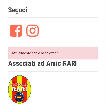
Seguci
F
I
a
n
c
s
e
t
b
a
o
g
Attualmente non ci sono eventi.
o
r
k
a
Associati ad AmiciRARI
m